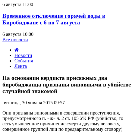
6 августа 11:00
Временное отключение горячей воды в
Биробиджане с 6 по 7 августа
6 августа 10:00
Все новости
Новости
События
Лента
На
основании
На основании вердикта присяжных два
вердикта
биробиджанца признаны виновными в убийстве
присяжных
случайной знакомой
два
биробиджанца
пятница, 30 января 2015 09:57
признаны
виновными
Они признаны виновными в совершении преступления,
в
предусмотренного п. «ж» ч. 2 ст. 105 УК РФ (убийство, то
убийстве
есть умышленное причинение смерти другому человеку,
случайной
совершённое группой лиц по предварительному сговору)
знакомой