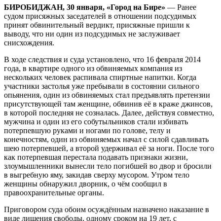
БИРОБИДЖАН, 30 января, «Город на Бире»
— Ранее
судом присяжных заседателей в отношении подсудимых
принят обвинительный вердикт, присяжные пришли к
выводу, что ни один из подсудимых не заслуживает
снисхождения.
В ходе следствия и суда установлено, что 16 февраля 2014
года, в квартире одного из обвиняемых компания из
нескольких человек распивала спиртные напитки. Когда
участники застолья уже пребывали в состоянии сильного
опьянения, один из обвиняемых стал предъявлять претензии
присутствующей там женщине, обвинив её в краже джинсов,
в которой последняя не созналась. Далее, действуя совместно,
мужчина и один из его собутыльников стали избивать
потерпевшую руками и ногами по голове, телу и
конечностям, один из обвиняемых начал с силой сдавливать
шею потерпевшей, а второй удерживал её за ноги. После того
как потерпевшая перестала подавать признаки жизни,
злоумышленники вынесли тело погибшей во двор и бросили
в выгребную яму, закидав сверху мусором. Утром тело
женщины обнаружил дворник, о чём сообщил в
правоохранительные органы.
Приговором суда обоим осуждённым назначено наказание в
виде лишения свободы, одному сроком на 19 лет, с