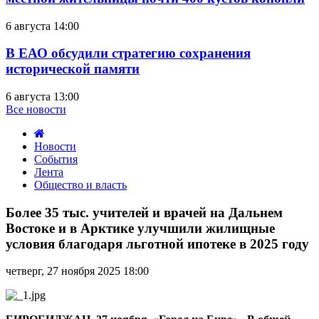
6 августа 14:00
В ЕАО обсудили стратегию сохранения
исторической памяти
6 августа 13:00
Все новости
Новости
События
Лента
Общество и власть
Более
35
Более 35 тыс. учителей и врачей на Дальнем
тыс.
Востоке и в Арктике улучшили жилищные
учителей
условия благодаря льготной ипотеке в 2025 году
и
врачей
четверг, 27 ноября 2025 18:00
на
Дальнем
Востоке
и