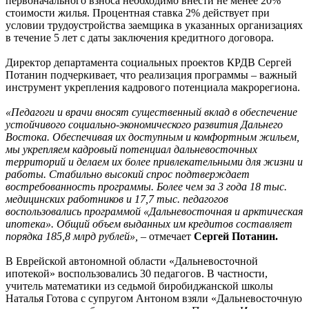
первоначального взноса необходимо внести не менее 20%
стоимости жилья. Процентная ставка 2% действует при
условии трудоустройства заемщика в указанных организациях
в течение 5 лет с даты заключения кредитного договора.
Директор департамента социальных проектов КРДВ Сергей
Потанин подчеркивает, что реализация программы – важный
инструмент укрепления кадрового потенциала макрорегиона.
«Педагоги и врачи вносят существенный вклад в обеспечение
устойчивого социально-экономического развития Дальнего
Востока. Обеспечивая их доступным и комфортным жильем,
мы укрепляем кадровый потенциал дальневосточных
территорий и делаем их более привлекательными для жизни и
работы. Стабильно высокий спрос подтверждает
востребованность программы. Более чем за 3 года 18 тыс.
медицинских работников и 17,7 тыс. педагогов
воспользовались программой «Дальневосточная и арктическая
ипотека». Общий объем выданных им кредитов составляет
порядка 185,8 млрд рублей»,
– отмечает
Сергей Потанин.
В Еврейской автономной области «Дальневосточной
ипотекой» воспользовались 30 педагогов. В частности,
учитель математики из седьмой биробиджанской школы
Наталья Готова с супругом Антоном взяли «Дальневосточную