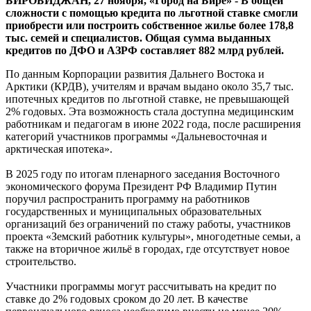
БИРОБИДЖАН, 27 ноября, «Город на Бире» - В общей
в
сложности с помощью кредита по льготной ставке смогли
Арктике
приобрести или построить собственное жилье более 178,8
улучшили
тыс. семей и специалистов. Общая сумма выданных
жилищные
кредитов по ДФО и АЗРФ составляет 882 млрд рублей.
условия
благодаря
По данным Корпорации развития Дальнего Востока и
льготной
Арктики (КРДВ), учителям и врачам выдано около 35,7 тыс.
ипотеке
ипотечных кредитов по льготной ставке, не превышающей
в
2% годовых. Эта возможность стала доступна медицинским
2025
работникам и педагогам в июне 2022 года, после расширения
году
категорий участников программы «Дальневосточная и
арктическая ипотека».
В 2025 году по итогам пленарного заседания Восточного
экономического форума Президент РФ Владимир Путин
поручил распространить программу на работников
государственных и муниципальных образовательных
организаций без ограничений по стажу работы, участников
проекта «Земский работник культуры», многодетные семьи, а
также на вторичное жильё в городах, где отсутствует новое
строительство.
Участники программы могут рассчитывать на кредит по
ставке до 2% годовых сроком до 20 лет. В качестве