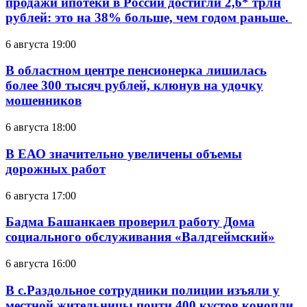
продажи ипотеки в России достигли 2,6* трлн
рублей: это на 38% больше, чем годом раньше.
6 августа 19:00
В областном центре пенсионерка лишилась
более 300 тысяч рублей, клюнув на удочку
мошенников
6 августа 18:00
В ЕАО значительно увеличены объемы
дорожных работ
6 августа 17:00
Бадма Башанкаев проверил работу Дома
социального обслуживания «Валдгеймский»
6 августа 16:00
В с.Раздольное сотрудники полиции изъяли у
местной жительницы почти 400 кустов конопли