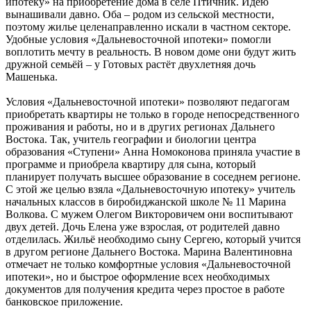
ипотеку» на приобретение дома в селе Птичник. Идею
вынашивали давно. Оба – родом из сельской местности,
поэтому жилье целенаправленно искали в частном секторе.
Удобные условия «Дальневосточной ипотеки» помогли
воплотить мечту в реальность. В новом доме они будут жить
дружной семьёй – у Готовых растёт двухлетняя дочь
Машенька.
Условия «Дальневосточной ипотеки» позволяют педагогам
приобретать квартиры не только в городе непосредственного
проживания и работы, но и в других регионах Дальнего
Востока. Так, учитель географии и биологии центра
образования «Ступени» Анна Номоконова приняла участие в
программе и приобрела квартиру для сына, который
планирует получать высшее образование в соседнем регионе.
С этой же целью взяла «Дальневосточную ипотеку» учитель
начальных классов в биробиджанской школе № 11 Марина
Волкова. С мужем Олегом Викторовичем они воспитывают
двух детей. Дочь Елена уже взрослая, от родителей давно
отделилась. Жильё необходимо сыну Сергею, который учится
в другом регионе Дальнего Востока. Марина Валентиновна
отмечает не только комфортные условия «Дальневосточной
ипотеки», но и быстрое оформление всех необходимых
документов для получения кредита через простое в работе
банковское приложение.