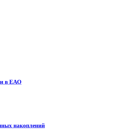
ли в ЕАО
онных накоплений