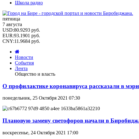
Школа радио
пятница
7 августа
USD
:
80.9293
руб.
EUR
:
93.1901
руб.
CNY
:
11.9684
руб.
Новости
События
Лента
Общество и власть
О профилактике коронавируса рассказали в мэр
понедельник, 25 Октября 2021 07:30
Плановую замену светофоров начали в Биробидж
воскресенье, 24 Октября 2021 17:00