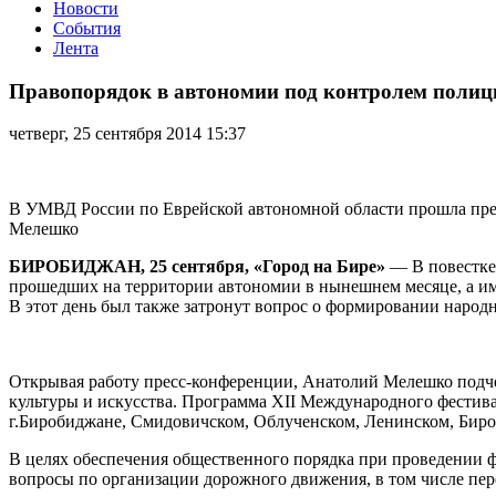
Новости
События
Лента
Правопорядок
в
Правопорядок в автономии под контролем полиц
автономии
под
четверг, 25 сентября 2014 15:37
контролем
полиции
В УМВД России по Еврейской автономной области прошла пре
Мелешко
БИРОБИДЖАН, 25 сентября, «Город на Бире»
— В повестке 
прошедших на территории автономии в нынешнем месяце, а име
В этот день был также затронут вопрос о формировании наро
Открывая работу пресс-конференции, Анатолий Мелешко подч
культуры и искусства. Программа XII Международного фестивал
г.Биробиджане, Смидовичском, Облученском, Ленинском, Бир
В целях обеспечения общественного порядка при проведении 
вопросы по организации дорожного движения, в том числе пе