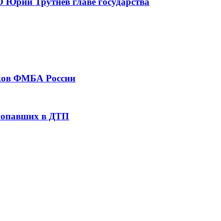
 Юрий Трутнев главе государства
тков ФМБА России
 попавших в ДТП