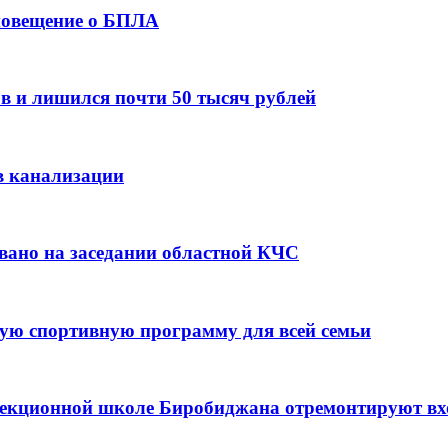
оповещение о БПЛА
в и лишился почти 50 тысяч рублей
в канализации
вано на заседании областной КЧС
ую спортивную программу для всей семьи
ррекционной школе Биробиджана отремонтируют в