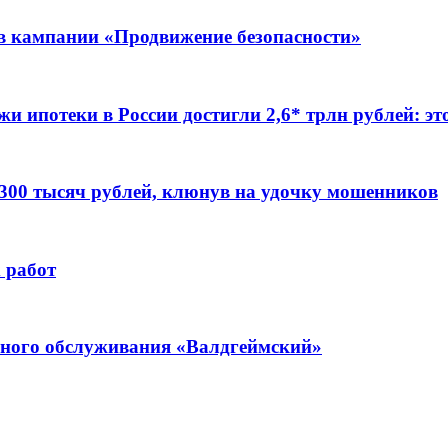
ов кампании «Продвижение безопасности»
жи ипотеки в России достигли 2,6* трлн рублей: э
 300 тысяч рублей, клюнув на удочку мошенников
 работ
ьного обслуживания «Валдгеймский»