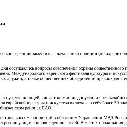
ии
сс-конференция заместителя начальника полиции (по охране о
дня обсуждались вопросы обеспечения охраны общественного п
нно Международного еврейского фестиваля культуры и искусств
дных дружин, а также общественных объединений правоохраните
еркнул, что полицейские автономии не допустили чрезвычайны
я еврейской культуры и искусства включала в себя более 50 зна
обиджанском районах ЕАО.
фестивальных мероприятий в областном Управлении МВД России 
рекрытию улиц и сопровождению гостей. В местах проживания д