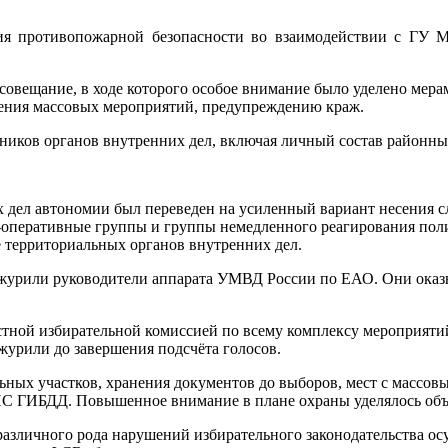
ния противопожарной безопасности во взаимодействии с ГУ
овещание, в ходе которого особое внимание было уделено мера
дения массовых мероприятий, предупреждению краж.
ников органов внутренних дел, включая личный состав районны
 дел автономии был переведен на усиленный вариант несения сл
-оперативные группы и группы немедленного реагирования пол
 территориальных органов внутренних дел.
дежурили руководители аппарата УМВД России по ЕАО. Они ок
тной избирательной комиссией по всему комплексу мероприятий
журили до завершения подсчёта голосов.
льных участков, хранения документов до выборов, мест с массо
С ГИБДД. Повышенное внимание в плане охраны уделялось объ
зличного рода нарушений избирательного законодательства осу