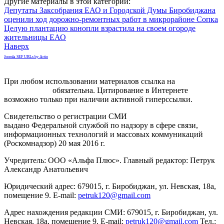
Другие материалы в этой категории:
Депутаты Заксобрания ЕАО и Городской Думы Биробиджана
оценили ход дорожно-ремонтных работ в микрорайоне Сопка
Целую плантацию конопли взрастила на своем огороде
жительницы ЕАО
Наверх
Joomla SEF URLs by Artio
При любом использовании материалов ссылка на
gorodnabire.ru
обязательна. Цитирование в Интернете
возможно только при наличии активной гиперссылки.
Свидетельство о регистрации СМИ
ЭЛ № ФС 77-65771
выдано Федеральной службой по надзору в сфере связи,
информационных технологий и массовых коммуникаций
(Роскомнадзор) 20 мая 2016 г.
Учредитель: ООО «Альфа Плюс». Главный редактор: Петрук
Александр Анатольевич
Юридический адрес: 679015, г. Биробиджан, ул. Невская, 18а,
помещение 9. E-mail:
petruk120@gmail.com
Адрес нахождения редакции СМИ: 679015, г. Биробиджан, ул.
Невская, 18а, помещение 9. E-mail:
petruk120@gmail.com
Тел.: