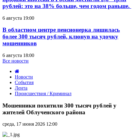
рублей: это на 38% больше, чем годом раньше.
6 августа 19:00
В областном центре пенсионерка лишилась
более 300 тысяч рублей, клюнув на удочку
мошенников
6 августа 18:00
Все новости
Новости
События
Лента
Происшествия / Криминал
Мошенники
похитили
Мошенники похитили 300 тысяч рублей у
300
жителей Облученского района
тысяч
рублей
среда, 17 июня 2026 12:00
у
жителей
Облученского