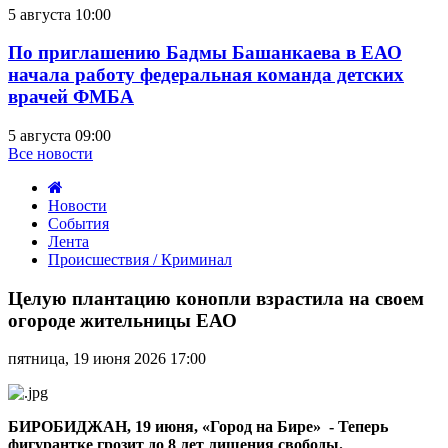
5 августа 10:00
По приглашению Бадмы Башанкаева в ЕАО
начала работу федеральная команда детских
врачей ФМБА
5 августа 09:00
Все новости
Новости
События
Лента
Происшествия / Криминал
Целую
плантацию
Целую плантацию конопли взрастила на своем
конопли
огороде жительницы ЕАО
взрастила
на
пятница, 19 июня 2026 17:00
своем
огороде
жительницы
ЕАО
БИРОБИДЖАН, 19 июня, «Город на Бире» - Теперь
фигурантке грозит до 8 лет лишения свободы.