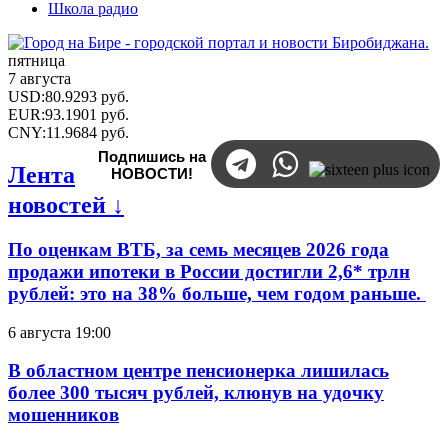
Школа радио
пятница
7 августа
USD
:
80.9293
руб.
EUR
:
93.1901
руб.
CNY
:
11.9684
руб.
Подпишись на
Лента
НОВОСТИ!
новостей ↓
По оценкам ВТБ, за семь месяцев 2026 года
продажи ипотеки в России достигли 2,6* трлн
рублей: это на 38% больше, чем годом раньше.
6 августа 19:00
В областном центре пенсионерка лишилась
более 300 тысяч рублей, клюнув на удочку
мошенников