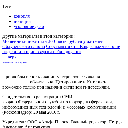
Теги
конопля
полиция
уголовное дело
Другие материалы в этой категории:
Мошенники похитили 300 тысяч рублей у жителей
Облученского района
Собутыльники в Валдгейме что-то не
поделили и один зверски избил другого
Наверх
Joomla SEF URLs by Artio
При любом использовании материалов ссылка на
gorodnabire.ru
обязательна. Цитирование в Интернете
возможно только при наличии активной гиперссылки.
Свидетельство о регистрации СМИ
ЭЛ № ФС 77-65771
выдано Федеральной службой по надзору в сфере связи,
информационных технологий и массовых коммуникаций
(Роскомнадзор) 20 мая 2016 г.
Учредитель: ООО «Альфа Плюс». Главный редактор: Петрук
Александр Анатольевич