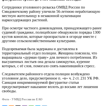
Cотрудники уголовного розыска ОМВД России по
Смидовичскому району уличили 56-летнюю неработающую
местную жительницу в незаконной культивации
наркосодержащих растений.
При осмотре частного домовладения, принадлежащего ранее
судимой гражданке, полицейские обнаружили порядка 1300
кустов конопли, которые произрастали в огороде вместе с
другими сельскохозяйственными культурами.
Подозреваемая была задержана и доставлена в
территориальный отдел полиции. Женщина пояснила, что
выращивала «дурман-траву» для личного потребления. Из
высушенных листьев она делала самокрутки, курение
которых, с её слов, помогало снять накопившийся стресс.
Следователем районного отдела полиции возбуждено
уголовное дело, предусмотренное п. «в» ч. 2 ст. 231 УК РФ.
Санкция инкриминируемой фигурантке статьи
предусматривает наказание вплоть до восьми лет лишения
свободы.
Фото - УМВД России по ЕАО