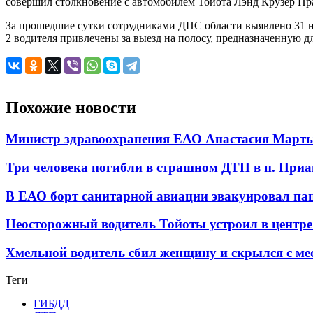
совершил столкновение с автомобилем Тойота Лэнд Крузер Пра
За прошедшие сутки сотрудниками ДПС области выявлено 31 на
2 водителя привлечены за выезд на полосу, предназначенную 
Похожие новости
Министр здравоохранения ЕАО Анастасия Мартын
Три человека погибли в страшном ДТП в п. При
В ЕАО борт санитарной авиации эвакуировал па
Неосторожный водитель Тойоты устроил в центр
Хмельной водитель сбил женщину и скрылся с м
Теги
ГИБДД