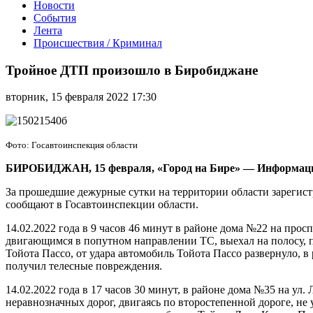
Новости
События
Лента
Происшествия / Криминал
Тройное
ДТП
Тройное ДТП произошло в Биробиджане
произошло
в
вторник, 15 февраля 2022 17:30
Биробиджане
Фото: Госавтоинспекция области
БИРОБИДЖАН, 15 февраля, «Город на Бире»
—
Информаци
За прошедшие дежурные сутки на территории области зарегист
сообщают в Госавтоинспекции области.
14.02.2022 года в 9 часов 46 минут в районе дома №22 на про
двигающимся в попутном направлении ТС, выехал на полосу, 
Тойота Пассо, от удара автомобиль Тойота Пассо развернуло, 
получил телесные повреждения.
14.02.2022 года в 17 часов 30 минут, в районе дома №35 на ул
неравнозначных дорог, двигаясь по второстепенной дороге, не