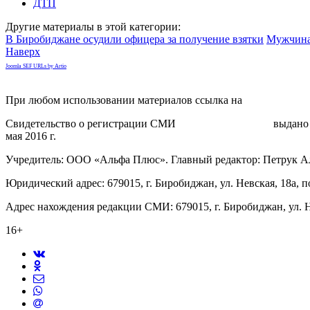
ДТП
Другие материалы в этой категории:
В Биробиджане осудили офицера за получение взятки
Мужчина 
Наверх
Joomla SEF URLs by Artio
При любом использовании материалов ссылка на
gorodnabire.ru
Свидетельство о регистрации СМИ
ЭЛ № ФС 77-65771
выдано 
мая 2016 г.
Учредитель: ООО «Альфа Плюс». Главный редактор: Петрук А
Юридический адрес: 679015, г. Биробиджан, ул. Невская, 18а, п
Адрес нахождения редакции СМИ: 679015, г. Биробиджан, ул. Н
16+