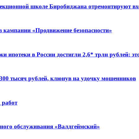
ррекционной школе Биробиджана отремонтируют в
ов кампании «Продвижение безопасности»
жи ипотеки в России достигли 2,6* трлн рублей: э
 300 тысяч рублей, клюнув на удочку мошенников
 работ
ьного обслуживания «Валдгеймский»