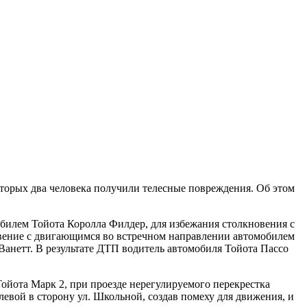
торых два человека получили телесные повреждения. Об этом
мобилем Тойота Королла Филдер, для избежания столкновения с
овение с двигающимся во встречном направлении автомобилем
 Ванетт. В результате ДТП водитель автомобиля Тойота Пассо
 Тойота Марк 2, при проезде нерегулируемого перекрестка
левой в сторону ул. Школьной, создав помеху для движения, и