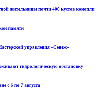
стной жительницы почти 400 кустов конопли
кой памяти
Мастерской управления «Сенеж»
леживают гидрологическую обстановку
е с 6 по 7 августа