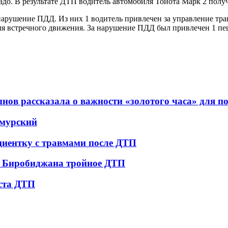
до. В результате ДТП водитель автомобиля Тойота Марк 2 полу
рушение ПДД. Из них 1 водитель привлечен за управление тран
для встречного движения. За нарушение ПДД был привлечен 1 пе
ов рассказала о важности «золотого часа» для 
амурский
циентку с травмами после ДТП
е Биробиджана тройное ДТП
еста ДТП