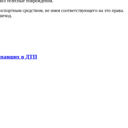
чил телесные повреждения.
спортным средством, не имея соответствующего на это права.
шеход.
попавших в ДТП