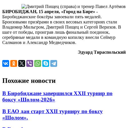
VI
Спартакиады
БИРОБИДЖАН, 15 апреля, «Город на Бире» -
учащихся
Биробиджанские боксёры завоевали пять медалей.
России
Бронзовыми призёрами в своих весовых категориях стали
Владимир Мильгром, Дмитрий Пищец и Сергей Верихов. В
шаге от победы, проиграв лишь финальный поединок,
серебряные медали в командную копилку внесли Сеймур
Салманов и Александр Медведчиков.
Эдуард Тираспольский
Похожие новости
В Биробиджане завершился XXII турнир по
боксу «Шолом-2026»
В ЕАО дан старт XXII турниру по боксу
«Шолом».