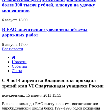
более 300 тысяч рублей, клюнув на удочку
мошенников
6 августа 18:00
В ЕАО значительно увеличены объемы
дорожных работ
6 августа 17:00
Все новости
Новости
События
Лента
С
9
С 9 по14 апреля во Владивостоке проходил
по14
третий этап VI Спартакиады учащихся России
апреля
во
понедельник, 15 апреля 2013 15:55
Владивостоке
проходил
В составе команды ЕАО выступало семь воспитанников
третий
биробиджанской школы бокса 1997-1998 годов рождения
этап