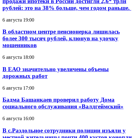
продажи ипотеки в России достигли 2,6* трлн
рублей: это на 38% больше, чем годом раньше.
6 августа 19:00
В областном центре пенсионерка лишилась
более 300 тысяч рублей, клюнув на удочку
мошенников
6 августа 18:00
В ЕАО значительно увеличены объемы
дорожных работ
6 августа 17:00
Бадма Башанкаев проверил работу Дома
социального обслуживания «Валдгеймский»
6 августа 16:00
В с.Раздольное сотрудники полиции изъяли у
местной жительницы почти 400 кустов конопли