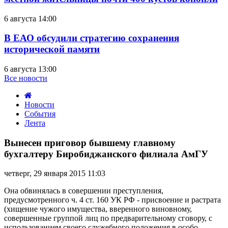
6 августа 14:00
В ЕАО обсудили стратегию сохранения
исторической памяти
6 августа 13:00
Все новости
Новости
События
Лента
Вынесен
приговор
Вынесен приговор бывшему главному
бывшему
бухгалтеру Биробиджанского филиала АмГУ
главному
бухгалтеру
четверг, 29 января 2015 11:03
Биробиджанского
филиала
Она обвинялась в совершении преступления,
АмГУ
предусмотренного ч. 4 ст. 160 УК РФ - присвоение и растрата
(хищение чужого имущества, вверенного виновному,
совершенные группой лиц по предварительному сговору, с
использованием своего служебного положения в особо