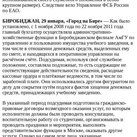
крупном размере). Следствие вело Управление ФСБ России
по ЕАО.
БИРОБИДЖАН, 29 января, «Город на Бире»
— Как было
установлено, с 1 ноября 2008 года по 22 ноября 2011 года
главный бухгалтер осуществляла административно-
хозяйственные функции в Биробиджанском филиале АмГУ по
управлению и пользованию имущества учебного заведения, в
том числе в отношении денежных средств, выделенных ему
по смете, и находящихся в оперативном управлении на
расчётном счёте. Подсудимая, используя своё служебное
положение, составляла подложные, то есть содержащие не
соответствующие действительности сведения, расходные
кассовые ордера и платёжные ведомости, в том числе по
заработной плате. Они использовались другим фигурантом по
делу для сокрытия путём подлога фактов хищения денежных
средств, принадлежащих учебному заведению.
В указанный период подсудимая подготовила гражданско-
правовые договоры возмездного оказания услуг, по которым
исполнители должны были проводить консультации,
воспитательную работу со студентами, организовывать и
проводить праздники и мероприятия, выполнять
представительские функции в Москве, оказывать другие
услуги. Однако на самом деле лица, указанные