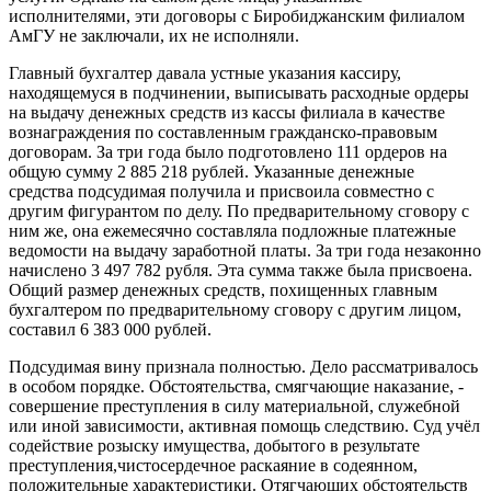
исполнителями, эти договоры с Биробиджанским филиалом
АмГУ не заключали, их не исполняли.
Главный бухгалтер давала устные указания кассиру,
находящемуся в подчинении, выписывать расходные ордеры
на выдачу денежных средств из кассы филиала в качестве
вознаграждения по составленным гражданско-правовым
договорам. За три года было подготовлено 111 ордеров на
общую сумму 2 885 218 рублей. Указанные денежные
средства подсудимая получила и присвоила совместно с
другим фигурантом по делу. По предварительному сговору с
ним же, она ежемесячно составляла подложные платежные
ведомости на выдачу заработной платы. За три года незаконно
начислено 3 497 782 рубля. Эта сумма также была присвоена.
Общий размер денежных средств, похищенных главным
бухгалтером по предварительному сговору с другим лицом,
составил 6 383 000 рублей.
Подсудимая вину признала полностью. Дело рассматривалось
в особом порядке. Обстоятельства, смягчающие наказание, -
совершение преступления в силу материальной, служебной
или иной зависимости, активная помощь следствию. Суд учёл
содействие розыску имущества, добытого в результате
преступления,чистосердечное раскаяние в содеянном,
положительные характеристики. Отягчающих обстоятельств